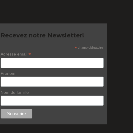
Recevez notre Newsletter!
*
champ obligatoire
*
Adresse email
Prénom
Nom de famille